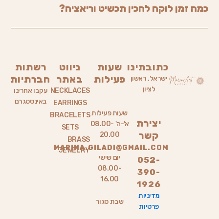
כמה זמן לוקח להכין תכשיט וריאציה?
כתובתינו
שעות
ניווט
רשתות
פעילות
באתר
חברתיות
ישראל, ראשון
לציון
NECKLACES
עקבו אחרינו
באינסטגרם
EARRINGS
שעות פעילות
BRACELETS
יצירת
א'-ה' 08.00-
SETS
קשר
20.00
BRASS
MARINA.GILADI@GMAIL.COM
JEWELRY
יום שישי
052-
08.00-
390-
16.00
1926
מדיניות
שבת סגור
פרטיות