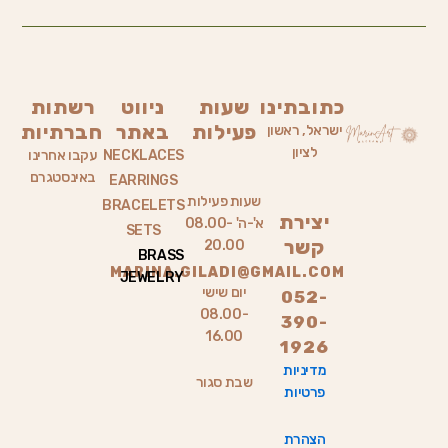
כתובתינו
שעות
ניווט
רשתות
פעילות
באתר
חברתיות
ישראל, ראשון
לציון
NECKLACES
עקבו אחרינו
באינסטגרם
EARRINGS
שעות פעילות
BRACELETS
יצירת
א'-ה' 08.00-
SETS
קשר
20.00
BRASS
MARINA.GILADI@GMAIL.COM
JEWELRY
יום שישי
052-
08.00-
390-
16.00
1926
מדיניות
שבת סגור
פרטיות
הצהרת