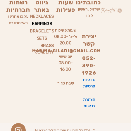
כתובתינו
שעות
ניווט
רשתות
פעילות
באתר
חברתיות
ישראל, ראשון
לציון
NECKLACES
עקבו אחרינו
באינסטגרם
EARRINGS
שעות פעילות
BRACELETS
יצירת
א'-ה' 08.00-
SETS
קשר
20.00
BRASS
MARINA.GILADI@GMAIL.COM
JEWELRY
יום שישי
052-
08.00-
390-
16.00
1926
מדיניות
שבת סגור
פרטיות
הצהרת
נגישות
W
I
2024© כל הזכויות שמורות ל-MarinArt