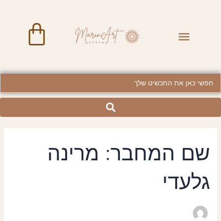
Search
ילוג
for:
תוכן
art
Menu
Searc
..
שם המחבר: מרינה
גלעדי