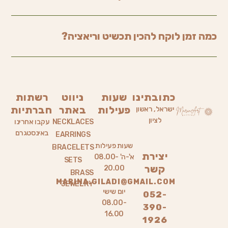
כמה זמן לוקח להכין תכשיט וריאציה?
כתובתינו
שעות
ניווט
רשתות
פעילות
באתר
חברתיות
ישראל, ראשון
לציון
NECKLACES
עקבו אחרינו
באינסטגרם
EARRINGS
שעות פעילות
BRACELETS
יצירת
א'-ה' 08.00-
SETS
קשר
20.00
BRASS
MARINA.GILADI@GMAIL.COM
JEWELRY
יום שישי
052-
08.00-
390-
16.00
1926