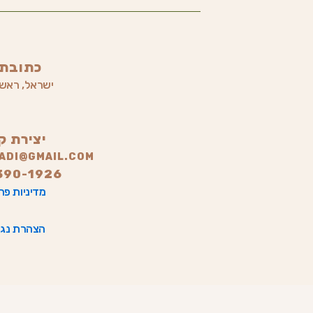
כתובתי
ישראל, ראשון
יצירת ק
LADI@GMAIL.COM
390-1926
מדיניות פר
הצהרת נגי