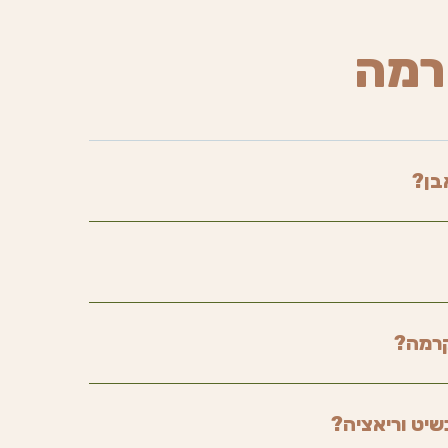
רמה
בן?
קרמה?
שיט וריאציה?