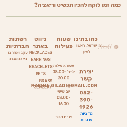
כמה זמן לוקח להכין תכשיט וריאציה?
כתובתינו
שעות
ניווט
רשתות
פעילות
באתר
חברתיות
ישראל, ראשון
לציון
NECKLACES
עקבו אחרינו
באינסטגרם
EARRINGS
שעות פעילות
BRACELETS
יצירת
א'-ה' 08.00-
SETS
קשר
20.00
BRASS
MARINA.GILADI@GMAIL.COM
JEWELRY
יום שישי
052-
08.00-
390-
16.00
1926
מדיניות
שבת סגור
פרטיות