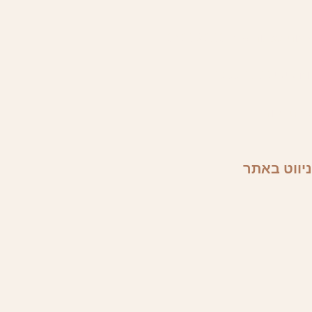
שעות פעילות א'-ה' 08.00-20.00
יום שישי 08.00-16.00
שבת סגור
ניווט באתר