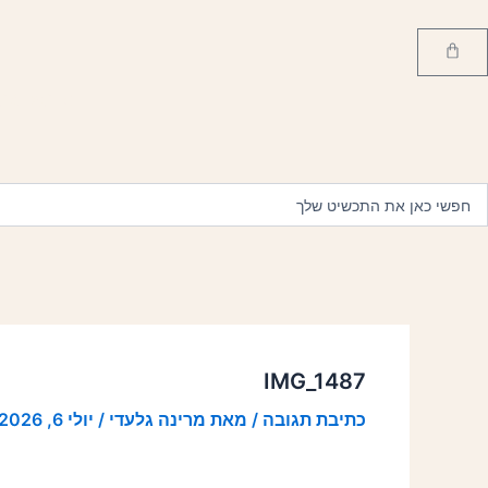
ילוג
Post
תוכן
navigation
Cart
CKLACES
Searc
..
IMG_1487
כתיבת תגובה
/ מאת
מרינה גלעדי
/
יולי 6, 2026