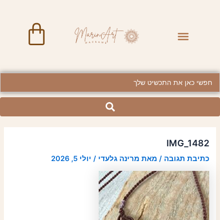
ילוג
Post
תוכן
navigation
art
Menu
BRASS JEWELRY
Searc
..
IMG_1482
כתיבת תגובה
/ מאת
מרינה גלעדי
/
יולי 5, 2026