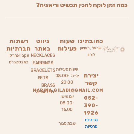
כמה זמן לוקח להכין תכשיט וריאציה?
כתובתינו
שעות
ניווט
רשתות
פעילות
באתר
חברתיות
ישראל, ראשון
לציון
NECKLACES
עקבו אחרינו
באינסטגרם
EARRINGS
שעות פעילות
BRACELETS
יצירת
א'-ה' 08.00-
SETS
קשר
20.00
BRASS
MARINA.GILADI@GMAIL.COM
JEWELRY
יום שישי
052-
08.00-
390-
16.00
1926
מדיניות
שבת סגור
פרטיות