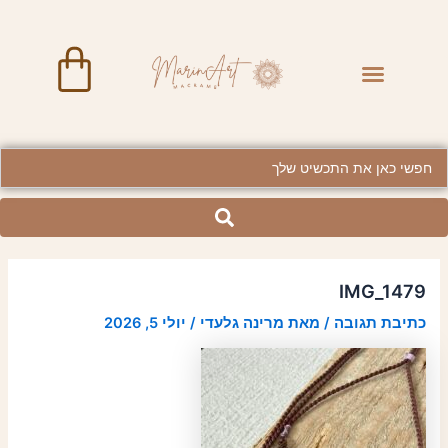
ילוג
Post
תוכן
navigation
art
Menu
BRASS JEWELRY
Searc
..
IMG_1479
כתיבת תגובה
/ מאת
מרינה גלעדי
/
יולי 5, 2026