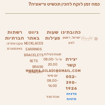
כמה זמן לוקח להכין תכשיט וריאציה?
כתובתינו
שעות
ניווט
רשתות
פעילות
באתר
חברתיות
ישראל, ראשון
לציון
NECKLACES
עקבו אחרינו
באינסטגרם
EARRINGS
שעות פעילות
BRACELETS
יצירת
א'-ה' 08.00-
SETS
קשר
20.00
BRASS
MARINA.GILADI@GMAIL.COM
JEWELRY
יום שישי
052-
08.00-
390-
16.00
1926
מדיניות
שבת סגור
פרטיות