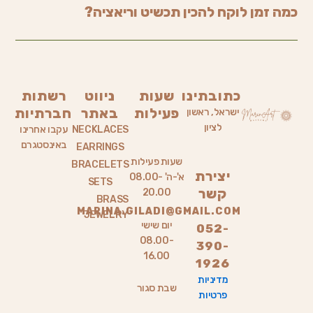
כמה זמן לוקח להכין תכשיט וריאציה?
כתובתינו
שעות
ניווט
רשתות
פעילות
באתר
חברתיות
ישראל, ראשון
לציון
NECKLACES
עקבו אחרינו
באינסטגרם
EARRINGS
שעות פעילות
BRACELETS
יצירת
א'-ה' 08.00-
SETS
קשר
20.00
BRASS
MARINA.GILADI@GMAIL.COM
JEWELRY
יום שישי
052-
08.00-
390-
16.00
1926
מדיניות
שבת סגור
פרטיות