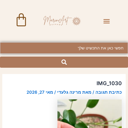
ילוג
Post
תוכן
navigation
art
Menu
Searc
..
IMG_1030
כתיבת תגובה
/ מאת
מרינה גלעדי
/
מאי 27, 2026