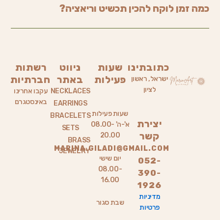
כמה זמן לוקח להכין תכשיט וריאציה?
כתובתינו
שעות
ניווט
רשתות
פעילות
באתר
חברתיות
ישראל, ראשון
לציון
NECKLACES
עקבו אחרינו
באינסטגרם
EARRINGS
שעות פעילות
BRACELETS
יצירת
א'-ה' 08.00-
SETS
קשר
20.00
BRASS
MARINA.GILADI@GMAIL.COM
JEWELRY
יום שישי
052-
08.00-
390-
16.00
1926
מדיניות
שבת סגור
פרטיות