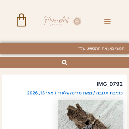
ילוג
Post
תוכן
navigation
art
Menu
BRASS JEWELRY
Searc
..
IMG_0792
כתיבת תגובה
/ מאת
מרינה גלעדי
/
מאי 13, 2026