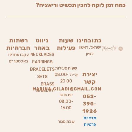
כמה זמן לוקח להכין תכשיט וריאציה?
כתובתינו
שעות
ניווט
רשתות
פעילות
באתר
חברתיות
ישראל, ראשון
לציון
NECKLACES
עקבו אחרינו
באינסטגרם
EARRINGS
שעות פעילות
BRACELETS
יצירת
א'-ה' 08.00-
SETS
קשר
20.00
BRASS
MARINA.GILADI@GMAIL.COM
JEWELRY
יום שישי
052-
08.00-
390-
16.00
1926
מדיניות
שבת סגור
פרטיות