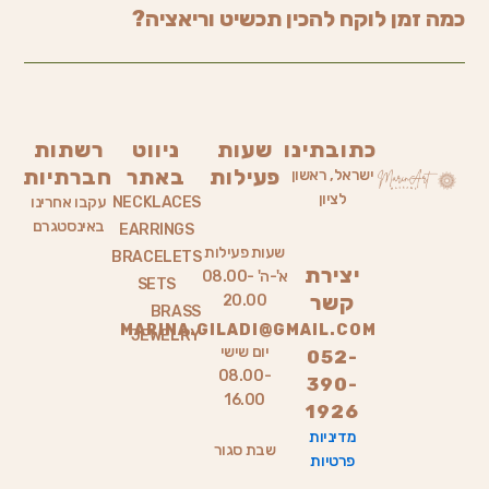
כמה זמן לוקח להכין תכשיט וריאציה?
כתובתינו
שעות
ניווט
רשתות
פעילות
באתר
חברתיות
ישראל, ראשון
לציון
NECKLACES
עקבו אחרינו
באינסטגרם
EARRINGS
שעות פעילות
BRACELETS
יצירת
א'-ה' 08.00-
SETS
קשר
20.00
BRASS
MARINA.GILADI@GMAIL.COM
JEWELRY
יום שישי
052-
08.00-
390-
16.00
1926
מדיניות
שבת סגור
פרטיות