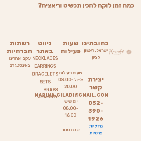
כמה זמן לוקח להכין תכשיט וריאציה?
כתובתינו
שעות
ניווט
רשתות
פעילות
באתר
חברתיות
ישראל, ראשון
לציון
NECKLACES
עקבו אחרינו
באינסטגרם
EARRINGS
שעות פעילות
BRACELETS
יצירת
א'-ה' 08.00-
SETS
קשר
20.00
BRASS
MARINA.GILADI@GMAIL.COM
JEWELRY
יום שישי
052-
08.00-
390-
16.00
1926
מדיניות
שבת סגור
פרטיות