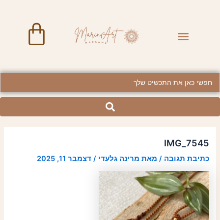
ילוג
Post
תוכן
navigation
art
Menu
BRASS JEWELRY
Searc
..
IMG_7545
כתיבת תגובה
/ מאת
מרינה גלעדי
/
דצמבר 11, 2025