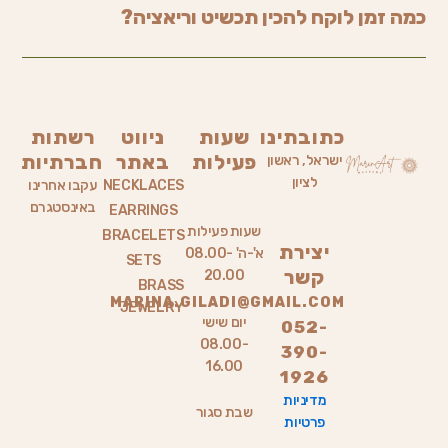
כמה זמן לוקח להכין תכשיט וריאציה?
כתובתינו
שעות
ניווט
רשתות
פעילות
באתר
חברתיות
ישראל, ראשון
לציון
NECKLACES
עקבו אחרינו
באינסטגרם
EARRINGS
שעות פעילות
BRACELETS
יצירת
א'-ה' 08.00-
SETS
קשר
20.00
BRASS
MARINA.GILADI@GMAIL.COM
JEWELRY
יום שישי
052-
08.00-
390-
16.00
1926
מדיניות
שבת סגור
פרטיות