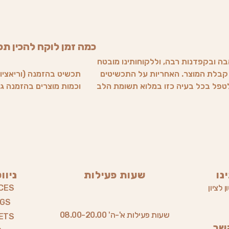
כמה זמן לוקח להכין תכ
בה ובקפדנות רבה, וללקוחותינו מובטח
ד קבלת המוצר. האחריות על התכשיטים
תכשיט בהזמנה (וריאציות
 לטפל בכל בעיה כזו במלוא תשומת הלב
וכמות מוצרים בהזמנה גדול מ1, זמן ההכנה משתנה (הלק
נו
שעות פעילות
ניוו
 לציון
CES
NGS
שעות פעילות א'-ה' 08.00-20.00
ETS
שר