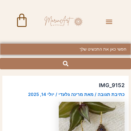
ילוג
Post
תוכן
navigation
art
Menu
BRASS JEWELRY
Searc
..
IMG_9152
כתיבת תגובה
/ מאת
מרינה גלעדי
/
יולי 14, 2025