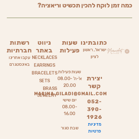
כמה זמן לוקח להכין תכשיט וריאציה?
כתובתינו
שעות
ניווט
רשתות
פעילות
באתר
חברתיות
ישראל, ראשון
לציון
NECKLACES
עקבו אחרינו
באינסטגרם
EARRINGS
שעות פעילות
BRACELETS
יצירת
א'-ה' 08.00-
SETS
קשר
20.00
BRASS
MARINA.GILADI@GMAIL.COM
JEWELRY
יום שישי
052-
08.00-
390-
16.00
1926
מדיניות
שבת סגור
פרטיות