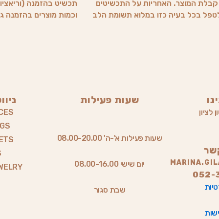
ד קבלת המוצר. האחריות על התכשיטים
תכשיט בהזמנה (וריאציות
 לטפל בכל בעיה כזו במלוא תשומת הלב
וכמות מוצרים בהזמנה גדול מ1, זמן ההכנה משתנה (הלק
נו
שעות פעילות
ניוו
 לציון
CES
NGS
שעות פעילות א'-ה' 08.00-20.00
ETS
שר
S
MARINA.GI
יום שישי 08.00-16.00
WELRY
052-
טיות
שבת סגור
שות