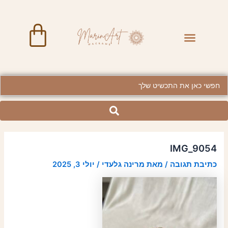
ילוג
Post
תוכן
navigation
art
Menu
Searc
..
IMG_9054
כתיבת תגובה
/ מאת
מרינה גלעדי
/
יולי 3, 2025