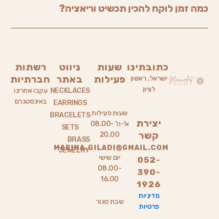
כמה זמן לוקח להכין תכשיט וריאציה?
כתובתינו
שעות
ניווט
רשתות
פעילות
באתר
חברתיות
ישראל, ראשון
לציון
NECKLACES
עקבו אחרינו
באינסטגרם
EARRINGS
שעות פעילות
BRACELETS
יצירת
א'-ה' 08.00-
SETS
קשר
20.00
BRASS
MARINA.GILADI@GMAIL.COM
JEWELRY
יום שישי
052-
08.00-
390-
16.00
1926
מדיניות
שבת סגור
פרטיות