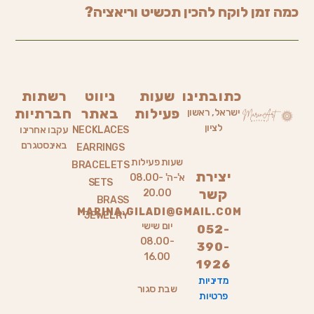
כמה זמן לוקח להכין תכשיט וריאציה?
כתובתינו
שעות
ניווט
רשתות
פעילות
באתר
חברתיות
ישראל, ראשון
לציון
NECKLACES
עקבו אחרינו
באינסטגרם
EARRINGS
שעות פעילות
BRACELETS
יצירת
א'-ה' 08.00-
SETS
קשר
20.00
BRASS
MARINA.GILADI@GMAIL.COM
JEWELRY
יום שישי
052-
08.00-
390-
16.00
1926
מדיניות
שבת סגור
פרטיות