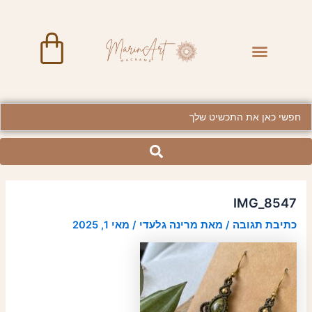
ילוג
Post
תוכן
navigation
art
Menu
BRASS JEWELRY
Searc
..
IMG_8547
כתיבת תגובה
/ מאת
מרינה גלעדי
/
מאי 1, 2025