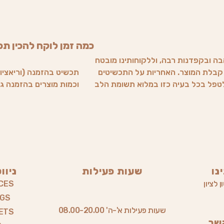
כמה זמן לוקח להכין תכ
בה ובקפדנות רבה, וללקוחותינו מובטח
ד קבלת המוצר. האחריות על התכשיטים
תכשיט בהזמנה (וריאציות
 לטפל בכל בעיה כזו במלוא תשומת הלב
וכמות מוצרים בהזמנה גדול מ1, זמן ההכנה משתנה (הלק
נו
שעות פעילות
ניוו
 לציון
CES
NGS
שעות פעילות א'-ה' 08.00-20.00
ETS
שר