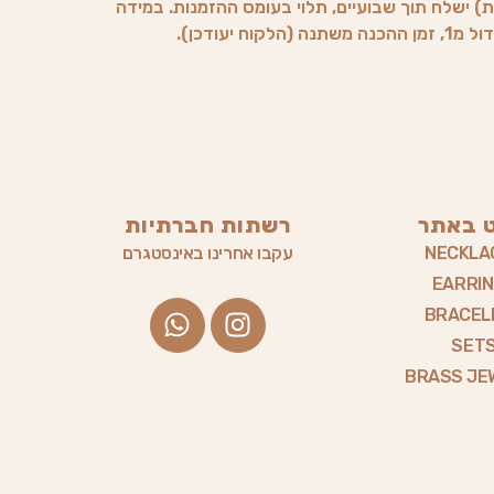
) ישלח תוך שבועיים, תלוי בעומס ההזמנות. במידה
וח יעודכן).
ט באתר
רשתות חברתיות
NECKLA
עקבו אחרינו באינסטגרם
EARRI
W
I
BRACEL
h
n
SET
a
s
BRASS JE
t
t
s
a
a
g
p
r