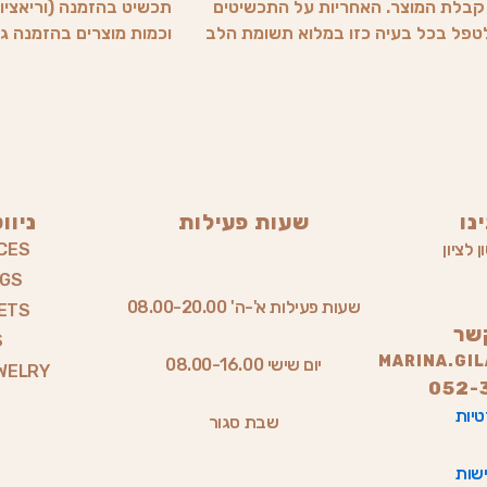
ד קבלת המוצר. האחריות על התכשיטים
תכשיט בהזמנה (וריאציות
 לטפל בכל בעיה כזו במלוא תשומת הלב
וכמות מוצרים בהזמנה גדול מ1, זמן ההכנה משתנה (הלק
נו
שעות פעילות
ניוו
 לציון
CES
NGS
שעות פעילות א'-ה' 08.00-20.00
ETS
שר
S
MARINA.GI
יום שישי 08.00-16.00
WELRY
052-
טיות
שבת סגור
שות