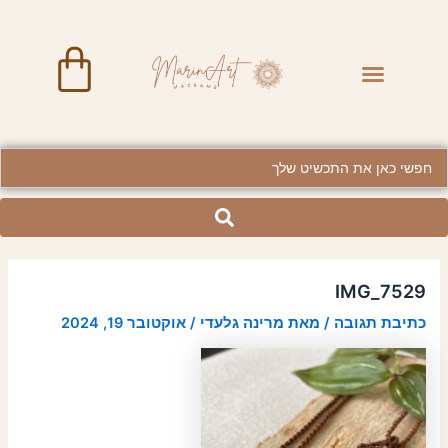
ילוג
Post
תוכן
navigation
art
Menu
BRASS JEWELRY
Searc
..
IMG_7529
כתיבת תגובה
/ מאת
מרינה גלעדי
/
אוקטובר 19, 2024