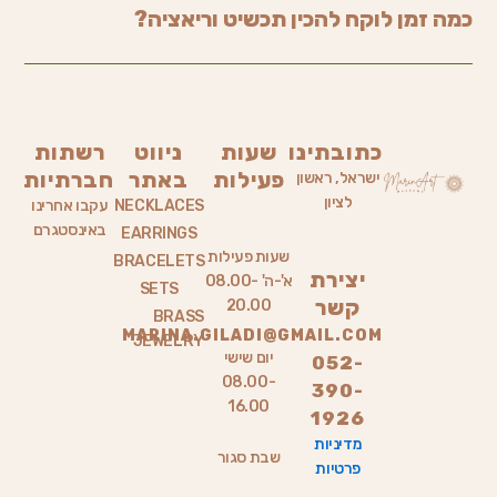
כמה זמן לוקח להכין תכשיט וריאציה?
כתובתינו
שעות
ניווט
רשתות
פעילות
באתר
חברתיות
ישראל, ראשון
לציון
NECKLACES
עקבו אחרינו
באינסטגרם
EARRINGS
שעות פעילות
BRACELETS
יצירת
א'-ה' 08.00-
SETS
קשר
20.00
BRASS
MARINA.GILADI@GMAIL.COM
JEWELRY
יום שישי
052-
08.00-
390-
16.00
1926
מדיניות
שבת סגור
פרטיות