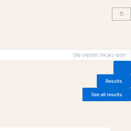
ילוג
Post
תוכן
navigation
Cart
CKLACES
Searc
..
Results
See all results