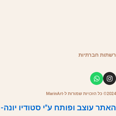
רשתות חברתיות
עקבו אחרינו באינסטגרם
W
I
h
n
a
s
t
t
2024© כל הזכויות שמורות ל-MarinArt
s
a
האתר עוצב ופותח ע"י סטודיו יונה- 
a
g
p
r