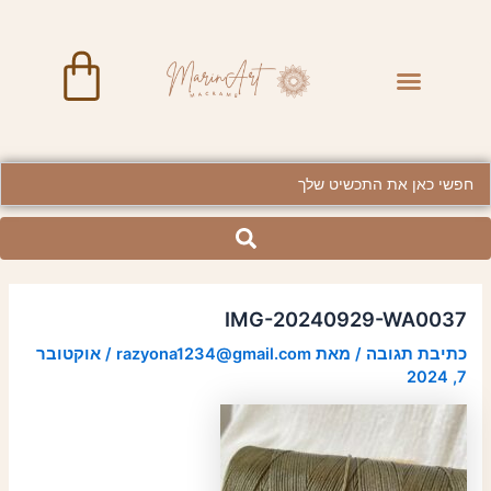
ילוג
Post
תוכן
navigation
art
Menu
BRASS JEWELRY
Searc
..
IMG-20240929-WA0037
כתיבת תגובה
/ מאת
razyona1234@gmail.com
/
אוקטובר
7, 2024