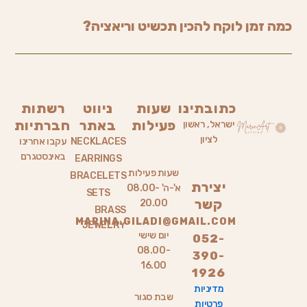
כמה זמן לוקח להכין תכשיט וריאציה?
כתובתינו
שעות
ניווט
רשתות
פעילות
באתר
חברתיות
ישראל, ראשון
לציון
NECKLACES
עקבו אחרינו
באינסטגרם
EARRINGS
שעות פעילות
BRACELETS
יצירת
א'-ה' 08.00-
SETS
קשר
20.00
BRASS
MARINA.GILADI@GMAIL.COM
JEWELRY
יום שישי
052-
08.00-
390-
16.00
1926
מדיניות
שבת סגור
פרטיות