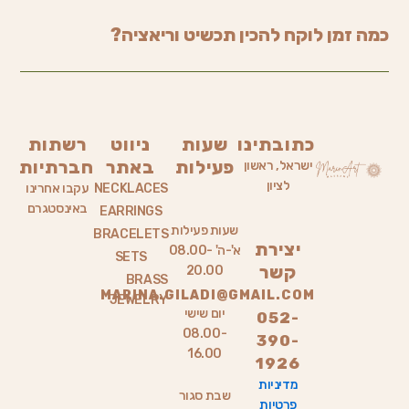
כמה זמן לוקח להכין תכשיט וריאציה?
כתובתינו
שעות
ניווט
רשתות
פעילות
באתר
חברתיות
ישראל, ראשון
לציון
NECKLACES
עקבו אחרינו
באינסטגרם
EARRINGS
שעות פעילות
BRACELETS
יצירת
א'-ה' 08.00-
SETS
קשר
20.00
BRASS
MARINA.GILADI@GMAIL.COM
JEWELRY
יום שישי
052-
08.00-
390-
16.00
1926
מדיניות
שבת סגור
פרטיות