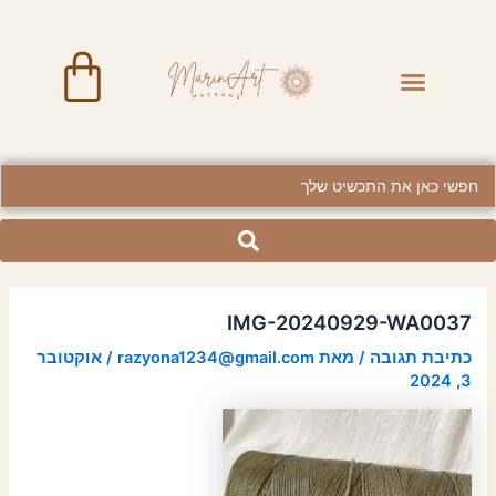
ילוג
Post
תוכן
navigation
art
Menu
BRASS JEWELRY
Searc
..
IMG-20240929-WA0037
כתיבת תגובה
/ מאת
razyona1234@gmail.com
/
אוקטובר
3, 2024