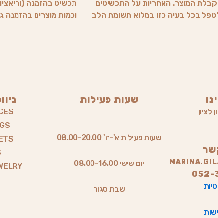
ד קבלת המוצר. האחריות על התכשיטים
תכשיט בהזמנה (וריאציות
 לטפל בכל בעיה כזו במלוא תשומת הלב
וכמות מוצרים בהזמנה גדול מ1, זמן ההכנה משתנה (הלק
נו
שעות פעילות
ניוו
 לציון
CES
NGS
שעות פעילות א'-ה' 08.00-20.00
ETS
שר
S
MARINA.GI
יום שישי 08.00-16.00
WELRY
052-
טיות
שבת סגור
שות