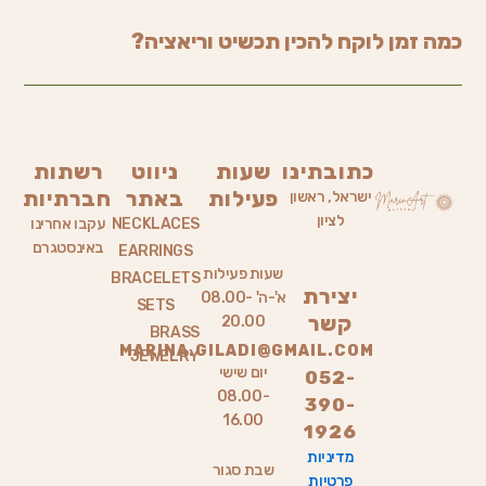
כמה זמן לוקח להכין תכשיט וריאציה?
כתובתינו
שעות
ניווט
רשתות
פעילות
באתר
חברתיות
ישראל, ראשון
לציון
NECKLACES
עקבו אחרינו
באינסטגרם
EARRINGS
שעות פעילות
BRACELETS
יצירת
א'-ה' 08.00-
SETS
קשר
20.00
BRASS
MARINA.GILADI@GMAIL.COM
JEWELRY
יום שישי
052-
08.00-
390-
16.00
1926
מדיניות
שבת סגור
פרטיות