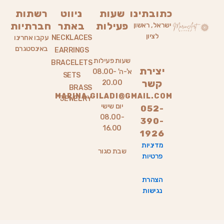
כתובתינו
שעות
ניווט
רשתות
פעילות
באתר
חברתיות
ישראל, ראשון
לציון
NECKLACES
עקבו אחרינו
באינסטגרם
EARRINGS
שעות פעילות
BRACELETS
יצירת
א'-ה' 08.00-
SETS
קשר
20.00
BRASS
MARINA.GILADI@GMAIL.COM
JEWELRY
יום שישי
052-
08.00-
390-
16.00
1926
מדיניות
שבת סגור
פרטיות
הצהרת
נגישות