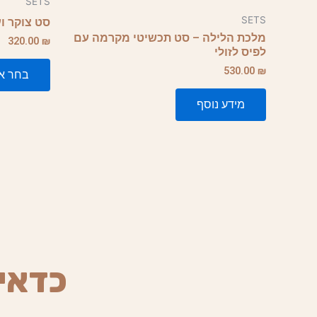
SETS
יש
SETS
סט צוקר ו
מספר
מלכת הלילה – סט תכשיטי מקרמה עם
320.00
₪
סוגים.
לפיס לזולי
ניתן
530.00
₪
בחר אפ
לבחור
מידע נוסף
את
האפשרויות
בעמוד
המוצר
כדאי