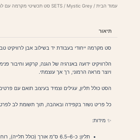
סט
עמוד הבית
/
/ Mystic Grey סט תכשיטי מקרמה עם לרוויקיט
SETS
תכשיטי
מקרמה
עם
לרוויקיט
תיאור
סט מקרמה ייחודי בעבודת יד בשילוב אבן לרוויקיט טב
הלרוויקיט ידועה באנרגיה של הגנה, קרקוע וחיבור פני
ויוצר מראה הרמוני, רך אך עוצמתי.
הסט כולל תליון, עגילים וצמיד בעיצוב תואם עם פרטים
כל פריט נשזר בקפידה ובאהבה, תוך תשומת לב לפרטי
✨ מידות:
תליון: כ-6–6.5 ס”מ אורך (כולל תלייה), רוחב כ-2.5–3 ס”מ