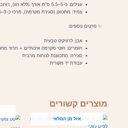
עגילים: כ-5–5.5 ס”מ אורך (ללא הוו), רוחב כ-1.5–2 ס”מ
צמיד: מתכוונן (סגירת מקרמה), מרכז כ-3–3.5 ס”מ
✨ פרטים נוספים:
אבן: לרוויקיט טבעית
חומרים: חוטי מקרמה איכותיים + חרוזי מת
סגירה: מתכווננת לנוחות מרבית
עבודת יד מקורית
מוצרים קשורים
אזל מן המלאי
למוצר
זה