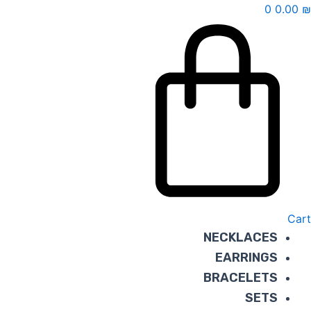
ילוג
0
0.00
₪
תוכן
Cart
NECKLACES
EARRINGS
BRACELETS
SETS