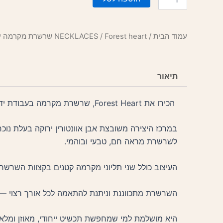
של
Forest
heart
שרשרת
עמוד הבית
/
/ Forest heart שרשרת מקרמה עם אוונטורין
NECKLACES
מקרמה
עם
אוונטורין
תיאור
הכירו את Forest Heart, שרשרת מקרמה בעבודת יד המשלבת אומנות, אדמה ואנרגיה טבעית.
במרכז היצירה משובצת אבן אוונטורין ירוקה בעלת נוכ
לשרשרת מראה חם, טבעי ובוהמי.
העיצוב כולל שני תליוני מקרמה קטנים בקצוות השרשרת
השרשרת מתכווננת וניתנת להתאמה לכל אורך רצוי — יומ
היא מושלמת למי שמחפשת תכשיט ייחודי, מאוזן ומלא 