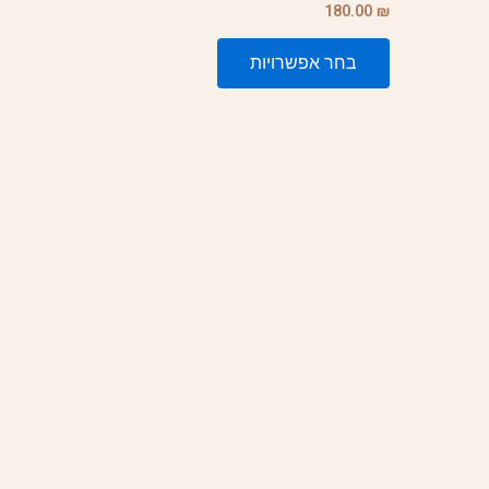
180.00
₪
סוגים.
ניתן
בחר אפשרויות
לבחור
את
האפשרויות
בעמוד
המוצר