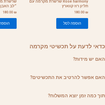
Rose harmony שרשרת מקרמה עם
שרשרת מקר
תליון רוז קווארץ
״לב האבן 
180.00
₪
180.00
₪
הוספה לסל
הוספה
כדאי לדעת על תכשיטי מקרמה
האם יש מידות?
שרשראות וצמידים מתכווננים לאורך הרצוי ומתאימים לכל מידה.
האם אפשר להרטיב את התכשיטים?
כדי לשמור על אורך החיים של התכשיט שלך המנעי מלהכניס אותו למים
תוך כמה זמן יוצא המשלוח?
תכשיט במלאי ישלח תוך 4-5 ימי עסקים בדואר רשום.