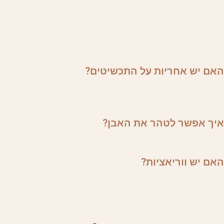
יש אפשרות איסוף מראשון לציון.
תכשיט בהזמנה (וריאציות) ישלח תוך שבועיים, תלוי בעומס ההזמנות. במידה וכמות מוצרים בהז
האם יש אחריות על התכשיטים?
אנו דואגים שכל תכשיט שלנו ייוצר באהבה ובקפדנות רבה, וללקוחותינ
בעיה כזו במלוא תשומת הלב והאכפתיות.
איך אפשר לטהר את האבן?
כדי לטהר את האבן אפשר לחשוף את התכשיט לירח מלא.
האם יש ווריאציות?
כן, לכל מוצר עם וריאציות יש פירוט בדף המוצר.
התכשיטים שלנו והוריאציות (אפשרויות לשילובים נוספים להזמנות) מצ
אבל יש לקחת בחשבון שהצבעים לא תמיד עוברים בצילום באופן מדוייק 