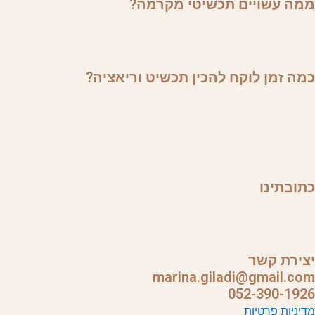
ממה עשויים תכשיטי מקרמה?
תכשיטי מקרמה לרוב עשויים מחוטי שעווה, אבני חן וקריסטליים, חרוזי
רוב האבנים שאנחנו משתמשת בהם ליצירת התכשיטים, הם אבנים טבעיות
כמה זמן לוקח להכין תכשיט וריאציה?
תכשיט בהזמנה (וריאציות) ישלח תוך שבועיים, תלוי בעומס ההזמנות. במידה וכמות מוצרים בהז
כתובתינו
ישראל, ראשון לציון
יצירת קשר
marina.giladi@gmail.com
052-390-1926
מדיניות פרטיות