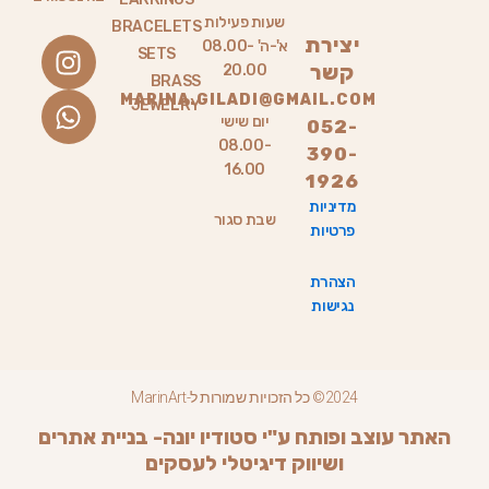
שעות פעילות
BRACELETS
W
I
יצירת
א'-ה' 08.00-
SETS
n
h
קשר
20.00
BRASS
a
s
MARINA.GILADI@GMAIL.COM
JEWELRY
יום שישי
t
t
052-
08.00-
a
s
390-
16.00
g
a
1926
p
r
מדיניות
שבת סגור
פרטיות
a
p
m
הצהרת
נגישות
2024© כל הזכויות שמורות ל-MarinArt
האתר עוצב ופותח ע"י סטודיו יונה- בניית אתרים
ושיווק דיגיטלי לעסקים