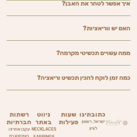
איך אפשר לטהר את האבן?
האם יש ווריאציות?
ממה עשויים תכשיטי מקרמה?
כמה זמן לוקח להכין תכשיט וריאציה?
כתובתינו
שעות
ניווט
רשתות
פעילות
באתר
חברתיות
ישראל, ראשון
לציון
NECKLACES
עקבו אחרינו
באינסטגרם
EARRINGS