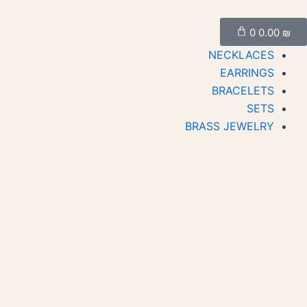
ילוג
Cart
תוכן
0
0.00
₪
NECKLACES
EARRINGS
BRACELETS
SETS
BRASS JEWELRY