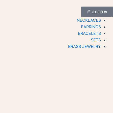
ילוג
Cart
תוכן
0
0.00
₪
NECKLACES
EARRINGS
BRACELETS
SETS
BRASS JEWELRY